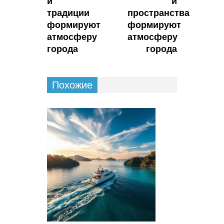
и
и
традиции
пространства
формируют
формируют
атмосферу
атмосферу
города
города
Похожие