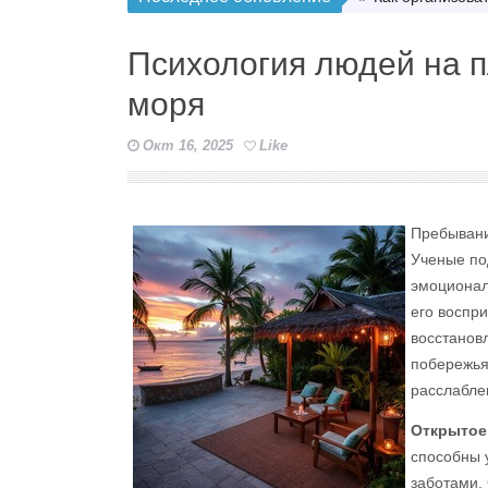
Психология людей на п
моря
Окт 16, 2025
Like
Пребывани
Ученые по
эмоционал
его воспр
восстанов
побережья
расслабле
Открытое
способны 
заботами. 