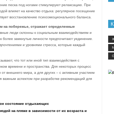
ние песка под ногами стимулируют релаксацию. При
родой влияет на качество отдыха: регулярное посещение
твует восстановлению психоэмоционального баланса.
К
м на побережье, отражает определенные
ивные люди склонны к социальным взаимодействиям и
ак более замкнутые личности предпочитают уединение.
Ж
дпочтениями и уровнями стресса, которые каждый
М
О
вают, что тот или иной тип взаимодействия с
ком времени и пространства. Для некоторых процесс
от внешнего мира, а для других – с активным участием
ся важным аспектом при разработке рекомендаций для
ное состояние отдыхающих
юдей на пляже в зависимости от их возраста и