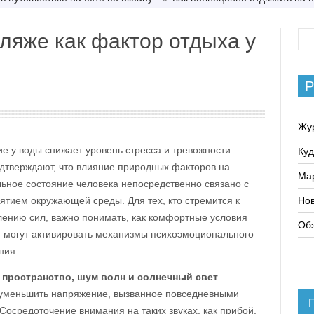
ляже как фактор отдыха у
Р
Жу
е у воды снижает уровень стресса и тревожности.
Куд
дтверждают, что влияние природных факторов на
Ма
ьное состояние человека непосредственно связано с
иятием окружающей среды. Для тех, кто стремится к
Нов
лению сил, важно понимать, как комфортные условия
Обз
 могут активировать механизмы психоэмоционального
ния.
 пространство, шум волн и солнечный свет
уменьшить напряжение, вызванное повседневными
Сосредоточение внимания на таких звуках, как прибой,