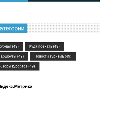
атегории
урнал
(49)
Куда поехать
(49)
аршруты
(49)
Новости туризма
(49)
бзоры курортов
(49)