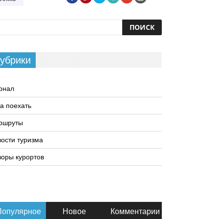
убрики
рнал
а поехать
ршруты
ости туризма
оры курортов
Популярное
Новое
Комментарии