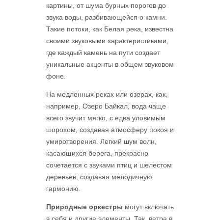
картины, от шума бурных порогов до
звука воды, разбивающейся о камни.
Такие потоки, как Белая река, известна
своими звуковыми характеристиками,
где каждый камень на пути создает
уникальные акценты в общем звуковом
фоне.
На медленных реках или озерах, как,
например, Озеро Байкал, вода чаще
всего звучит мягко, с едва уловимым
шорохом, создавая атмосферу покоя и
умиротворения. Легкий шум волн,
касающихся берега, прекрасно
сочетается с звуками птиц и шелестом
деревьев, создавая мелодичную
гармонию.
Природные оркестры
могут включать
в себя и другие элементы. Так, ветра в