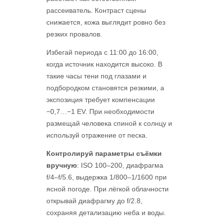
рассеиватель. Контраст сцены
снижается, кожа выглядит ровно без
резких провалов.
Избегай периода с 11:00 до 16:00,
когда источник находится высоко. В
такие часы тени под глазами и
подбородком становятся резкими, а
экспозиция требует компенсации
−0,7…−1 EV. При необходимости
размещай человека спиной к солнцу и
используй отражение от песка.
Контролируй параметры съёмки
вручную
: ISO 100–200, диафрагма
f/4–f/5.6, выдержка 1/800–1/1600 при
ясной погоде. При лёгкой облачности
открывай диафрагму до f/2.8,
сохраняя детализацию неба и воды.