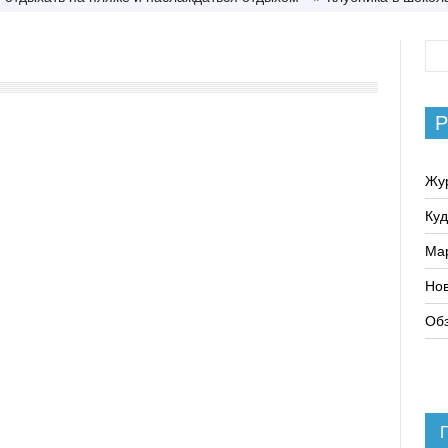
Р
Жу
Куд
Ма
Нов
Обз