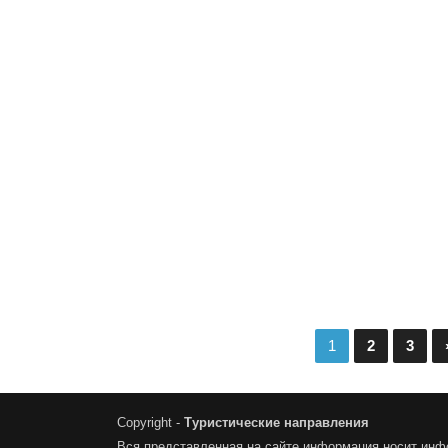
3
1
2
3
Copyright -
Туристические направления
Вся представленная на сайте информация носит инф