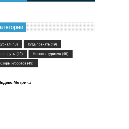
атегории
урнал
(48)
Куда поехать
(49)
аршруты
(49)
Новости туризма
(49)
бзоры курортов
(49)