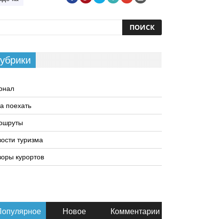
убрики
рнал
а поехать
ршруты
ости туризма
оры курортов
Популярное
Новое
Комментарии