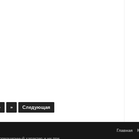
20
›
»
Следующая
Главная
ормационный характер и ни при